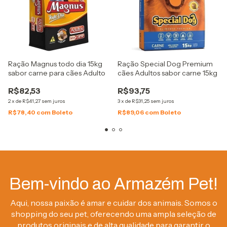
Ração Magnus todo dia 15kg
Ração Special Dog Premium
sabor carne para cães Adulto
cães Adultos sabor carne 15kg
R$82,53
R$93,75
2
x
de
R$41,27
sem juros
3
x
de
R$31,25
sem juros
R$78,40
com
Boleto
R$89,06
com
Boleto
Bem-vindo ao Armazém Pet!
Aqui, nossa paixão é amar e cuidar dos animais. Somos o
shopping do seu pet, oferecendo uma ampla seleção de
produtos originais e de alta qualidade para garantir o