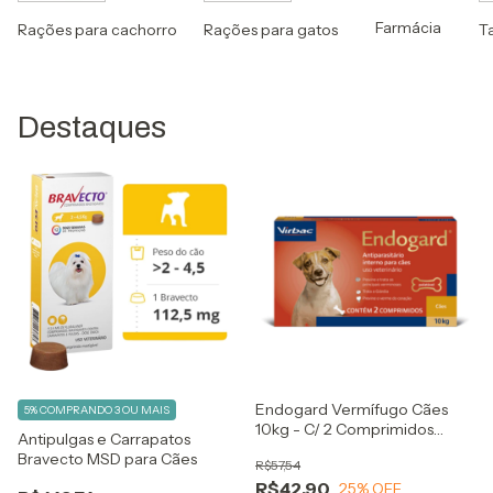
Farmácia
Rações para cachorro
Rações para gatos
T
Destaques
Endogard Vermífugo Cães
5%
COMPRANDO 3 OU MAIS
10kg - C/ 2 Comprimidos
Antipulgas e Carrapatos
Virbac
Bravecto MSD para Cães
R$57,54
R$42,90
25
% OFF