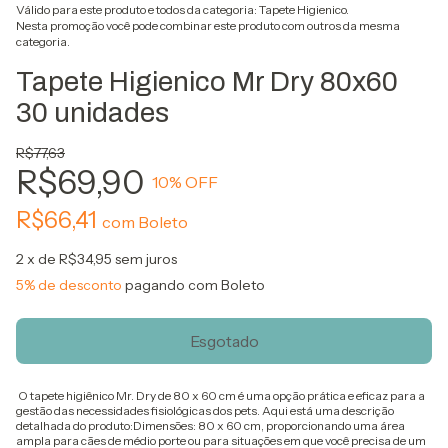
Válido para este produto e todos da categoria: Tapete Higienico.
Nesta promoção você pode combinar este produto com outros da mesma
categoria.
Tapete Higienico Mr Dry 80x60
30 unidades
R$77,63
R$69,90
10
% OFF
R$66,41
com
Boleto
2
x de
R$34,95
sem juros
5% de desconto
pagando com Boleto
O tapete higiênico Mr. Dry de 80 x 60 cm é uma opção prática e eficaz para a
gestão das necessidades fisiológicas dos pets. Aqui está uma descrição
detalhada do produto:Dimensões: 80 x 60 cm, proporcionando uma área
ampla para cães de médio porte ou para situações em que você precisa de um