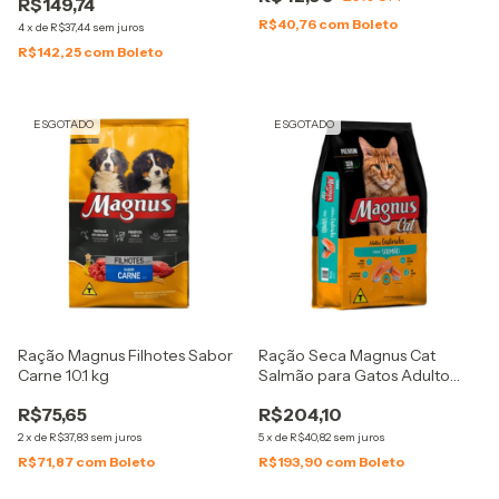
R$149,74
R$40,76
com
Boleto
4
x
de
R$37,44
sem juros
R$142,25
com
Boleto
ESGOTADO
ESGOTADO
Ração Magnus Filhotes Sabor
Ração Seca Magnus Cat
Carne 10.1 kg
Salmão para Gatos Adulto
Castrado 20kg
R$75,65
R$204,10
2
x
de
R$37,83
sem juros
5
x
de
R$40,82
sem juros
R$71,87
com
Boleto
R$193,90
com
Boleto