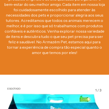
bem-estar do seu melhor amigo. Cada item em nossa loja
foi cuidadosamente escolhido para atender às
necessidades dos pets e proporcionar alegria aos seus
tutores. Acreditamos que todos os animais merecem o
melhor, e é por isso que só trabalhamos com produtos
confiáveis e autênticos. Venha explorar nossa variedade
de itens e descubra tudo o que seu pet precisa para ser
feliz e saudável. No Armazém Pet, estamos aqui para
tornar a experiência de compra tão especial quanto o
amor que temos por eles!
ESGOTADO
1
/
3