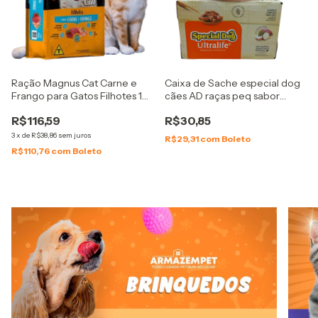
Ração Magnus Cat Carne e
Caixa de Sache especial dog
Frango para Gatos Filhotes 10,1
cães AD raças peq sabor
Kg
frango
R$116,59
R$30,85
3
x
de
R$38,86
sem juros
R$29,31
com
Boleto
R$110,76
com
Boleto