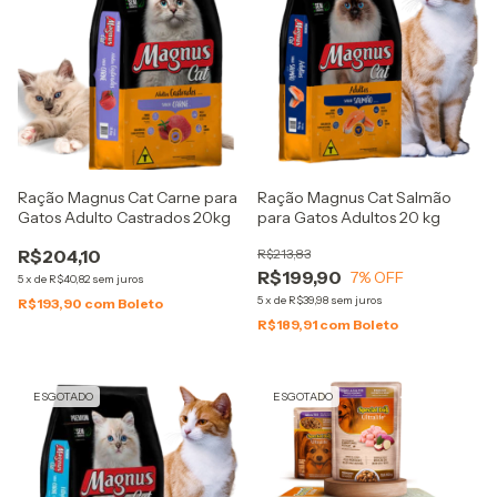
Ração Magnus Cat Carne para
Ração Magnus Cat Salmão
Gatos Adulto Castrados 20kg
para Gatos Adultos 20 kg
R$204,10
R$213,83
R$199,90
7
% OFF
5
x
de
R$40,82
sem juros
5
x
de
R$39,98
sem juros
R$193,90
com
Boleto
R$189,91
com
Boleto
ESGOTADO
ESGOTADO