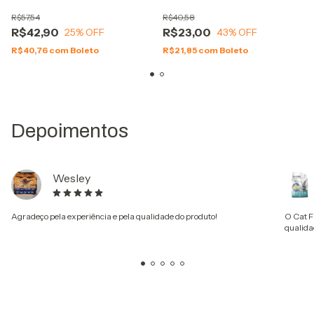
Virbac
Virbac
R$57,54
R$40,58
R$42,90
R$23,00
25
% OFF
43
% OFF
R$40,76
com
Boleto
R$21,85
com
Boleto
Depoimentos
Wesley
Agradeço pela experiência e pela qualidade do produto!
O Cat F
qualida