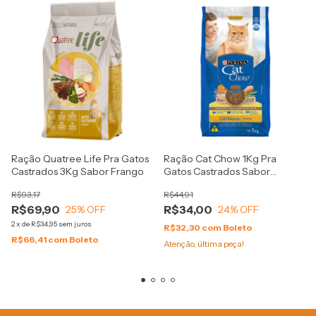
Ração Quatree Life Pra Gatos
Ração Cat Chow 1Kg Pra
Castrados 3Kg Sabor Frango
Gatos Castrados Sabor
Frango
R$93,17
R$44,91
R$69,90
R$34,00
25
% OFF
24
% OFF
2
x
de
R$34,95
sem juros
R$32,30
com
Boleto
R$66,41
com
Boleto
Atenção, última peça!