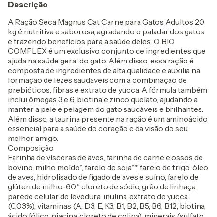
Descrição
A Ração Seca Magnus Cat Carne para Gatos Adultos 20
kg é nutritiva e saborosa, agradando o paladar dos gatos
e trazendo benefícios para a saúde deles. O BIO
COMPLEX é um exclusivo conjunto de ingredientes que
ajuda na saúde geral do gato. Além disso, essa ração é
composta de ingredientes de alta qualidade e auxilia na
formação de fezes saudáveis com a combinação de
prebióticos, fibras e extrato de yucca. A fórmula também
inclui ômegas 3 e 6, biotina e zinco quelato, ajudando a
manter a pele e pelagem do gato saudáveis e brilhantes.
Além disso, a taurina presente na ração é um aminoácido
essencial para a saúde do coração e da visão do seu
melhor amigo.
Composição
Farinha de vísceras de aves, farinha de carne e ossos de
bovino, milho moído*, farelo de soja**, farelo de trigo, óleo
de aves, hidrolisado de fígado de aves e suíno, farelo de
glúten de milho-60*, cloreto de sódio, grão de linhaça,
parede celular de levedura, inulina, extrato de yucca
(0,03%), vitaminas (A, D3, E, K3, B1, B2, B5, B6, B12, biotina,
ácido fólico, niacina, cloreto de colina), minerais (sulfato