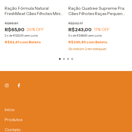
Ração Fórmula Natural
Ração Quatree Supreme Pra
FreshMeat Cães Filhotes Mini
Cães Filhotes Raças Pequenas
1Kg
15Kg
R$88,87
R$292,17
R$65,90
R$243,00
26
% OFF
17
% OFF
2
x
de
R$32,95
sem juros
5
x
de
R$48,60
sem juros
R$62,61
com
Boleto
R$230,85
com
Boleto
Só restam
2
em estoque!
Início
Produtos
Contato