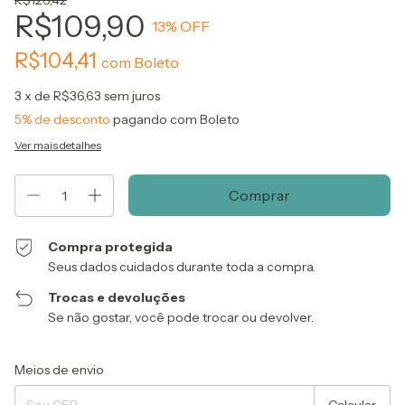
R$126,42
R$109,90
13
% OFF
R$104,41
com
Boleto
3
x de
R$36,63
sem juros
5% de desconto
pagando com Boleto
Ver mais detalhes
Compra protegida
Seus dados cuidados durante toda a compra.
Trocas e devoluções
Se não gostar, você pode trocar ou devolver.
Entregas para o CEP:
Alterar CEP
Meios de envio