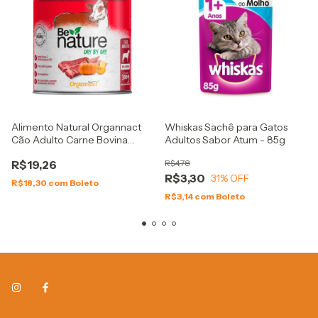
Alimento Natural Organnact
Whiskas Sachê para Gatos
Cão Adulto Carne Bovina
Adultos Sabor Atum - 85g
300g
R$19,26
R$4,78
R$3,30
31
% OFF
R$18,30
com
Boleto
R$3,14
com
Boleto