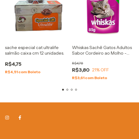
sache especial cat ultralife
Whiskas Sachê Gatos Adultos
salmão caixa cm 12 unidades.
Sabor Cordeiro ao Molho -
85g
R$4,75
R$4,78
R$3,80
21
% OFF
R$4,51
com
Boleto
R$3,61
com
Boleto