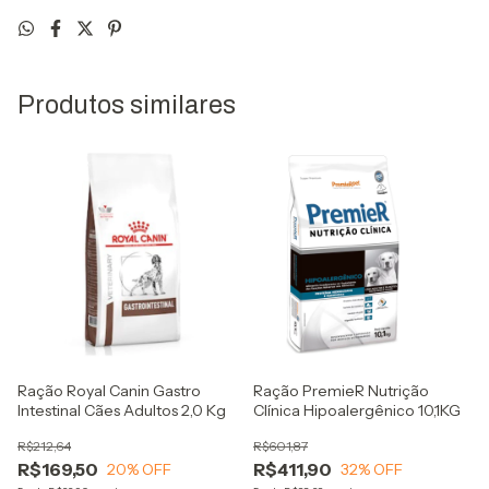
Produtos similares
Ração Royal Canin Gastro
Ração PremieR Nutrição
Intestinal Cães Adultos 2,0 Kg
Clínica Hipoalergênico 10,1KG
R$212,64
R$601,87
R$169,50
R$411,90
20
% OFF
32
% OFF