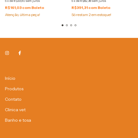
5
x
de
R$33,90
sem juros
5
x
de
R$82,38
sem juros
R$161,03
com
Boleto
R$391,31
com
Boleto
Atenção, última peça!
Só restam
2
em estoque!
Início
Produtos
Contato
Clinica vet
Banho e tosa