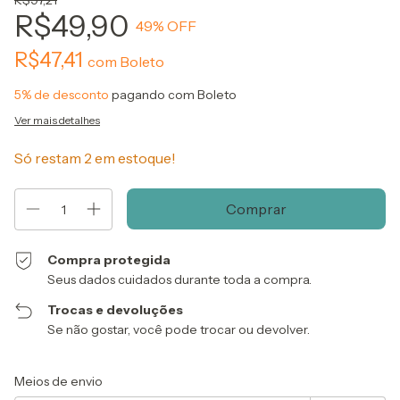
R$97,21
R$49,90
49
% OFF
R$47,41
com
Boleto
5% de desconto
pagando com Boleto
Ver mais detalhes
Só restam
2
em estoque!
Compra protegida
Seus dados cuidados durante toda a compra.
Trocas e devoluções
Se não gostar, você pode trocar ou devolver.
Entregas para o CEP:
Alterar CEP
Meios de envio