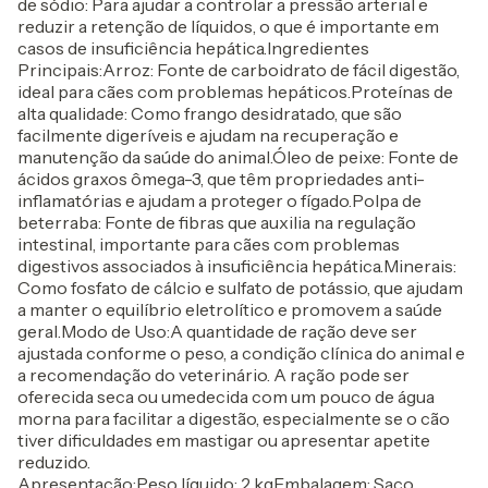
de sódio: Para ajudar a controlar a pressão arterial e
reduzir a retenção de líquidos, o que é importante em
casos de insuficiência hepática.Ingredientes
Principais:Arroz: Fonte de carboidrato de fácil digestão,
ideal para cães com problemas hepáticos.Proteínas de
alta qualidade: Como frango desidratado, que são
facilmente digeríveis e ajudam na recuperação e
manutenção da saúde do animal.Óleo de peixe: Fonte de
ácidos graxos ômega-3, que têm propriedades anti-
inflamatórias e ajudam a proteger o fígado.Polpa de
beterraba: Fonte de fibras que auxilia na regulação
intestinal, importante para cães com problemas
digestivos associados à insuficiência hepática.Minerais:
Como fosfato de cálcio e sulfato de potássio, que ajudam
a manter o equilíbrio eletrolítico e promovem a saúde
geral.Modo de Uso:A quantidade de ração deve ser
ajustada conforme o peso, a condição clínica do animal e
a recomendação do veterinário. A ração pode ser
oferecida seca ou umedecida com um pouco de água
morna para facilitar a digestão, especialmente se o cão
tiver dificuldades em mastigar ou apresentar apetite
reduzido.
Apresentação:Peso líquido: 2 kgEmbalagem: Saco