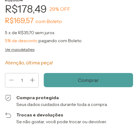
R$251,04
R$178,49
29
% OFF
R$169,57
com
Boleto
5
x de
R$35,70
sem juros
5% de desconto
pagando com Boleto
Ver mais detalhes
Atenção, última peça!
Compra protegida
Seus dados cuidados durante toda a compra.
Trocas e devoluções
Se não gostar, você pode trocar ou devolver.
Entregas para o CEP:
Alterar CEP