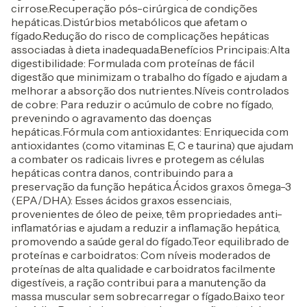
cirrose.Recuperação pós-cirúrgica de condições
hepáticas.Distúrbios metabólicos que afetam o
fígado.Redução do risco de complicações hepáticas
associadas à dieta inadequada.Benefícios Principais:Alta
digestibilidade: Formulada com proteínas de fácil
digestão que minimizam o trabalho do fígado e ajudam a
melhorar a absorção dos nutrientes.Níveis controlados
de cobre: Para reduzir o acúmulo de cobre no fígado,
prevenindo o agravamento das doenças
hepáticas.Fórmula com antioxidantes: Enriquecida com
antioxidantes (como vitaminas E, C e taurina) que ajudam
a combater os radicais livres e protegem as células
hepáticas contra danos, contribuindo para a
preservação da função hepática.Ácidos graxos ômega-3
(EPA/DHA): Esses ácidos graxos essenciais,
provenientes de óleo de peixe, têm propriedades anti-
inflamatórias e ajudam a reduzir a inflamação hepática,
promovendo a saúde geral do fígado.Teor equilibrado de
proteínas e carboidratos: Com níveis moderados de
proteínas de alta qualidade e carboidratos facilmente
digestíveis, a ração contribui para a manutenção da
massa muscular sem sobrecarregar o fígado.Baixo teor