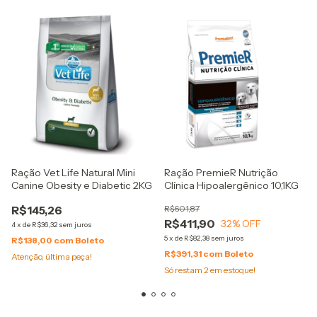
Ração Vet Life Natural Mini
Ração PremieR Nutrição
Canine Obesity e Diabetic 2KG
Clínica Hipoalergênico 10,1KG
R$145,26
R$601,87
R$411,90
32
% OFF
4
x
de
R$36,32
sem juros
5
x
de
R$82,38
sem juros
R$138,00
com
Boleto
R$391,31
com
Boleto
Atenção, última peça!
Só restam
2
em estoque!