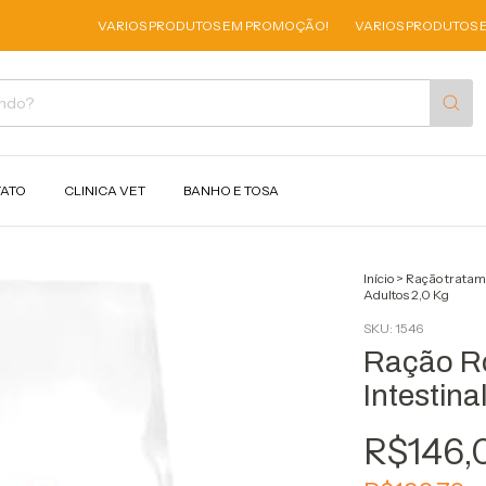
VARIOS PRODUTOS EM PROMOÇÃO!
VARIOS PRODUTOS EM PROM
ATO
CLINICA VET
BANHO E TOSA
Início
>
Ração tratam
Adultos 2,0 Kg
SKU:
1546
Ração Ro
Intestina
R$146,