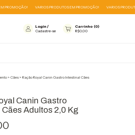
OÇÃO!
VARIOS PRODUTOS EM PROMOÇÃO!
VARIOS PRODUTOS EM P
Login
/
Carrinho
(
0
)
Cadastre-se
R$0,00
ento
>
Cães
>
Ração Royal Canin Gastro Intestinal Cães
yal Canin Gastro
l Cães Adultos 2,0 Kg
00