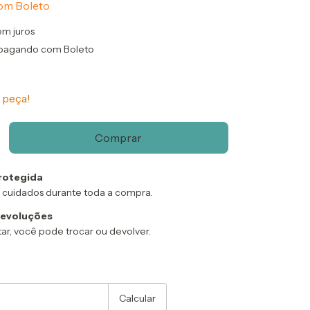
om
Boleto
em juros
pagando com Boleto
 peça!
rotegida
 cuidados durante toda a compra.
devoluções
ar, você pode trocar ou devolver.
:
Alterar CEP
Calcular