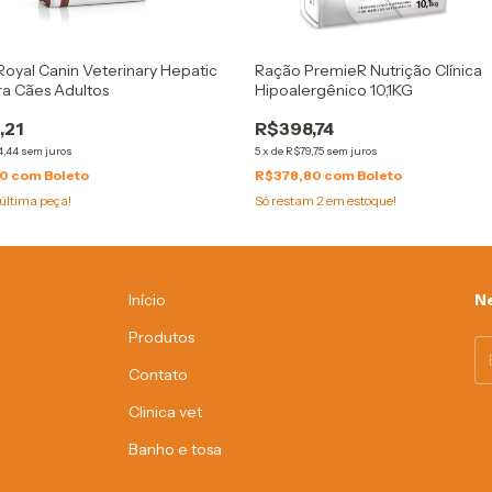
oyal Canin Veterinary Hepatic
Ração PremieR Nutrição Clínica
ra Cães Adultos
Hipoalergênico 10,1KG
,21
R$398,74
4,44
sem juros
5
x
de
R$79,75
sem juros
60
com
Boleto
R$378,80
com
Boleto
última peça!
Só restam
2
em estoque!
Início
Ne
Produtos
Contato
Clinica vet
Banho e tosa