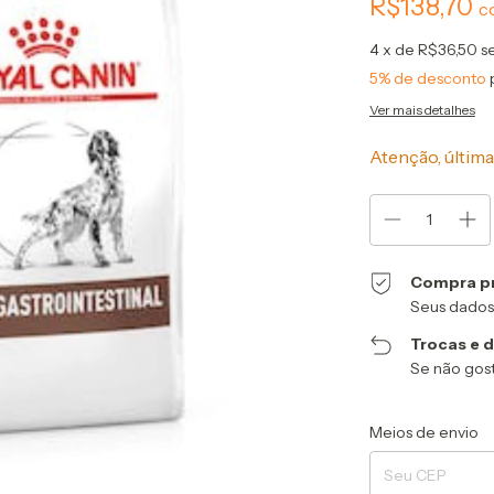
R$138,70
c
4
x de
R$36,50
s
5% de desconto
Ver mais detalhes
Atenção, última
Compra p
Seus dados
Trocas e 
Se não gost
Entregas para o CEP
Meios de envio