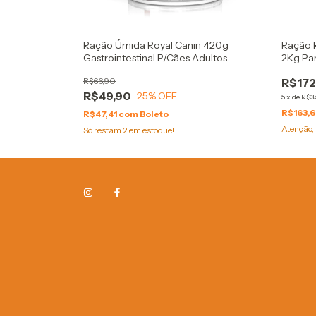
ini Canine
Ração Úmida Royal Canin 420g
Ração R
Gastrointestinal P/Cães Adultos
2Kg Pa
R$66,90
R$172
R$49,90
25
% OFF
5
x
de
R$3
R$163,
R$47,41
com
Boleto
Atenção, 
Só restam
2
em estoque!