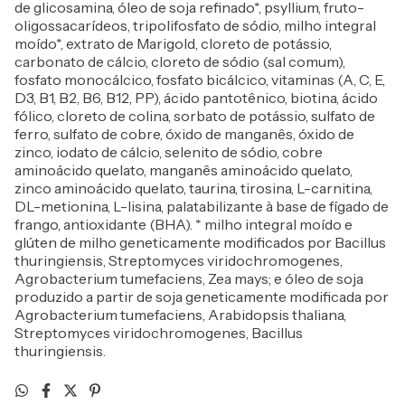
de glicosamina, óleo de soja refinado*, psyllium, fruto-
oligossacarídeos, tripolifosfato de sódio, milho integral
moído*, extrato de Marigold, cloreto de potássio,
carbonato de cálcio, cloreto de sódio (sal comum),
fosfato monocálcico, fosfato bicálcico, vitaminas (A, C, E,
D3, B1, B2, B6, B12, PP), ácido pantotênico, biotina, ácido
fólico, cloreto de colina, sorbato de potássio, sulfato de
ferro, sulfato de cobre, óxido de manganês, óxido de
zinco, iodato de cálcio, selenito de sódio, cobre
aminoácido quelato, manganês aminoácido quelato,
zinco aminoácido quelato, taurina, tirosina, L-carnitina,
DL-metionina, L-lisina, palatabilizante à base de fígado de
frango, antioxidante (BHA). * milho integral moído e
glúten de milho geneticamente modificados por Bacillus
thuringiensis, Streptomyces viridochromogenes,
Agrobacterium tumefaciens, Zea mays; e óleo de soja
produzido a partir de soja geneticamente modificada por
Agrobacterium tumefaciens, Arabidopsis thaliana,
Streptomyces viridochromogenes, Bacillus
thuringiensis.