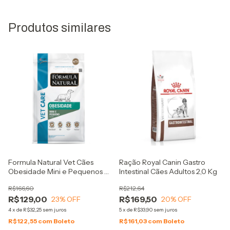
Produtos similares
Formula Natural Vet Cães
Ração Royal Canin Gastro
Obesidade Mini e Pequenos 2
Intestinal Cães Adultos 2,0 Kg
kg
R$166,60
R$212,64
R$129,00
R$169,50
23
% OFF
20
% OFF
4
x
de
R$32,25
sem juros
5
x
de
R$33,90
sem juros
R$122,55
com
Boleto
R$161,03
com
Boleto