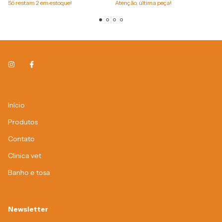
Só restam
2
em estoque!
Atenção, última peça!
Início
Produtos
Contato
Clinica vet
Banho e tosa
Newsletter