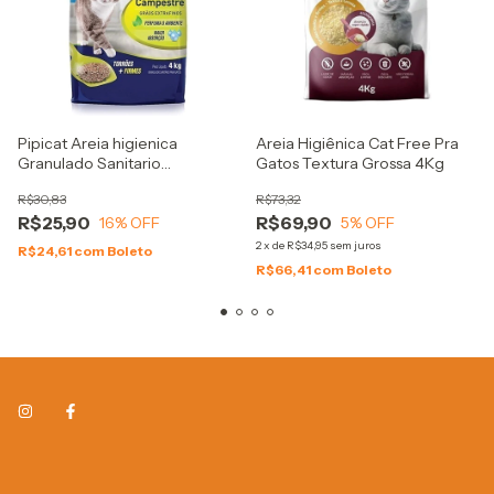
Pipicat Areia higienica
Areia Higiênica Cat Free Pra
Granulado Sanitario
Gatos Textura Grossa 4Kg
Campestre 4kg
R$30,83
R$73,32
R$25,90
R$69,90
16
% OFF
5
% OFF
2
x
de
R$34,95
sem juros
R$24,61
com
Boleto
R$66,41
com
Boleto