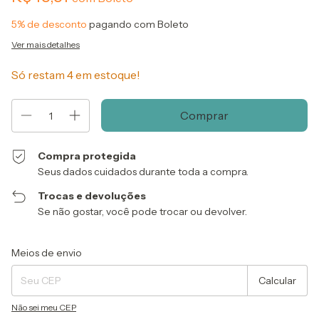
5% de desconto
pagando com Boleto
Ver mais detalhes
Só restam
4
em estoque!
Compra protegida
Seus dados cuidados durante toda a compra.
Trocas e devoluções
Se não gostar, você pode trocar ou devolver.
Entregas para o CEP:
Alterar CEP
Meios de envio
Calcular
Não sei meu CEP