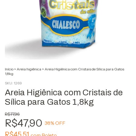
Início
>
Areia higiênica
>
Areia Higiênica com Cristais de Sílica para Gatos
1,8kg
SKU:
1269
Areia Higiênica com Cristais de
Sílica para Gatos 1,8kg
R$77,36
R$47,90
38
% OFF
R$45,51
com
Boleto